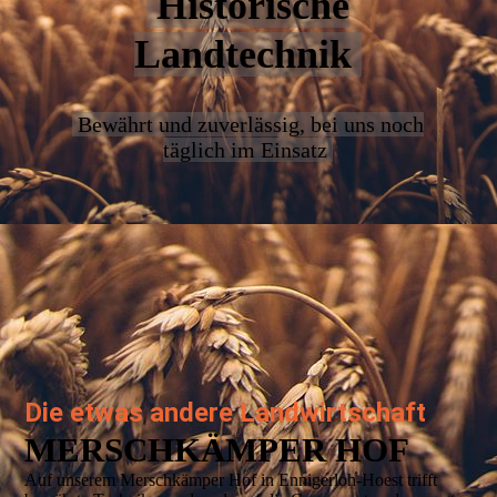
Historische
Landtechnik
Bewährt und zuverlässig, bei uns noch
täglich im Einsatz
Die etwas andere Landwirtschaft
MERSCH­KÄMPER HOF
Auf unserem Merschkämper Hof in Ennigerloh-Hoest trifft