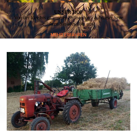
UNSER HOF
Von der Idee bis zu unserer Philisophie
auf dieser Seite
–
erfahren Sie alles über uns!
MEHR ERFAHREN