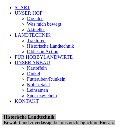
START
UNSER HOF
Die Idee
Was mich bewegt
Aktuelles
LANDTECHNIK
Traktoren
Historische Landtechnik
Oldies in Action
FÜR HOBBYLANDWIRTE
UNSER ANBAU
Kartoffeln
Dinkel
Futterüben/Runkeln
Kohl / Salat
Leinsamen
Speisezwiebeln
KONTAKT
Historische Landtechnik
Bewährt und zuverlässig, bei uns noch täglich im Einsatz