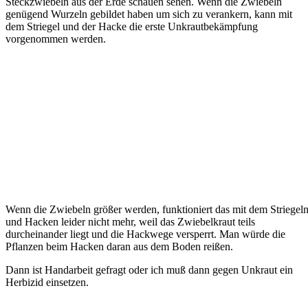
Steckzwiebeln aus der Erde schauen sehen. Wenn die Zwiebeln
genügend Wurzeln gebildet haben um sich zu verankern, kann mit
dem Striegel und der Hacke die erste Unkrautbekämpfung
vorgenommen werden.
Wenn die Zwiebeln größer werden, funktioniert das mit dem Striegel
und Hacken leider nicht mehr, weil das Zwiebelkraut teils
durcheinander liegt und die Hackwege versperrt. Man würde die
Pflanzen beim Hacken daran aus dem Boden reißen.
Dann ist Handarbeit gefragt oder ich muß dann gegen Unkraut ein
Herbizid einsetzen.