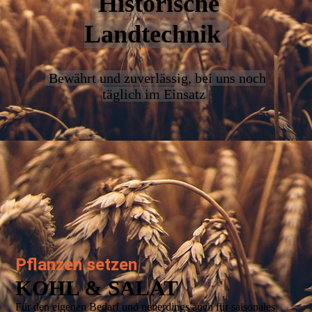
Historische
Landtechnik
Bewährt und zuverlässig, bei uns noch
täglich im Einsatz
Pflanzen setzen
KOHL & SALAT
Für den eigenen Bedarf und neuerdings auch für saisonales