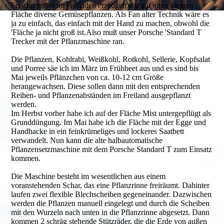
Frischgemüse im Hofladen erzeugen wir auf einer kleinen
Fläche diverse Gemüsepflanzen. Als Fan alter Technik wäre es
ja zu einfach, das einfach mit der Hand zu machen, obwohl die
'Fläche ja nicht groß ist.Also muß unser Porsche 'Standard T
Trecker mit der Pflanzmaschine ran.
Die Pflanzen, Kohlrabi, Weißkohl, Rotkohl, Sellerie, Kopfsalat
und Porree säe ich im März im Frühbeet aus und es sind bis
Mai jeweils Pflänzchen von ca. 10-12 cm Größe
herangewachsen. Diese sollen dann mit den entsprechenden
Reihen- und Pflanzen­abständen im Freiland ausgepflanzt
werden.
Im Herbst vorher habe ich auf der Fläche Mist untergepflügt als
Grunddüngung. Im Mai habe ich die Fläche mit der Egge und
Handhacke in ein feinkrümeliges und lockeres Saatbett
verwandelt. Nun kann die alte halbautomatische
Pflanzensetzmaschine mit dem Porsche Standard T zum Einsatz
kommen.
Die Maschine besteht im wesentlichen aus einem
voranstehenden Schar, das eine Pflanzrinne freiräumt. Dahinter
laufen zwei flexible Blechscheiben gegeneinander. Dazwischen
werden die Pflanzen manuell eingelegt und durch die Scheiben
mit den Wurzeln nach unten in die Pflanzrinne abgesetzt. Dann
kommen 2 schräg stehende Stützräder, die die Erde von außen