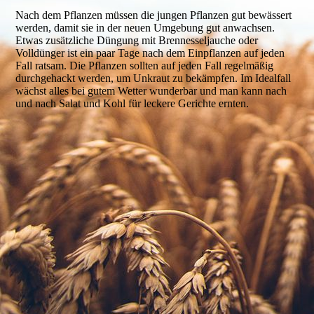
Nach dem Pflanzen müssen die jungen Pflanzen gut bewässert
werden, damit sie in der neuen Umgebung gut anwachsen.
Etwas zusätzliche Düngung mit Brennessel­jauche oder
Volldünger ist ein paar Tage nach dem Einpflanzen auf jeden
Fall ratsam. Die Pflanzen sollten auf jeden Fall regelmäßig
durchgehackt werden, um Unkraut zu bekämpfen. Im Idealfall
wächst alles bei gutem Wetter wunderbar und man kann nach
und nach Salat und Kohl für leckere Gerichte ernten.