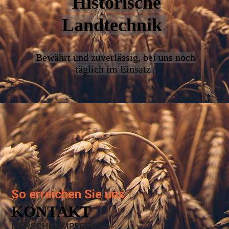
Historische
Landtechnik
Bewährt und zuverlässig, bei uns noch
täglich im Einsatz
So erreichen Sie uns
KONTAKT
MERSCHKÄMPER HOF