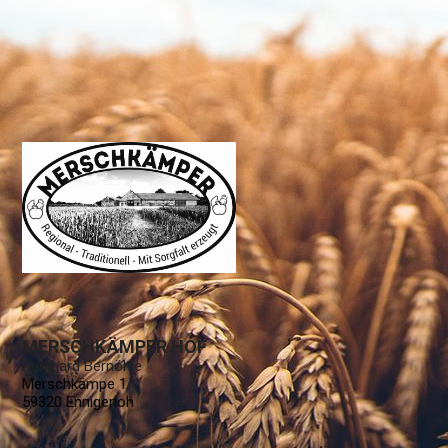
MERSCHKÄMPER HOF
Burkhard Bernöhle
Merschkämpe 1
59320 Ennigerloh