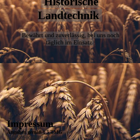
Historische
Landtechnik
Bewährt und zuverlässig, bei uns noch
täglich im Einsatz
Impressum
Angaben gemäß § 5 TMG
MERSCHKÄMPER HOF