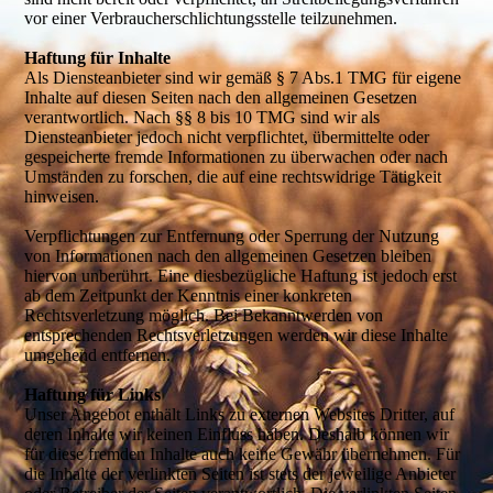
vor einer Verbraucherschlichtungsstelle teilzunehmen.
Haftung für Inhalte
Als Diensteanbieter sind wir gemäß § 7 Abs.1 TMG für eigene
Inhalte auf diesen Seiten nach den allgemeinen Gesetzen
verantwortlich. Nach §§ 8 bis 10 TMG sind wir als
Diensteanbieter jedoch nicht verpflichtet, übermittelte oder
gespeicherte fremde Informationen zu überwachen oder nach
Umständen zu forschen, die auf eine rechtswidrige Tätigkeit
hinweisen.
Verpflichtungen zur Entfernung oder Sperrung der Nutzung
von Informationen nach den allgemeinen Gesetzen bleiben
hiervon unberührt. Eine diesbezügliche Haftung ist jedoch erst
ab dem Zeitpunkt der Kenntnis einer konkreten
Rechtsverletzung möglich. Bei Bekanntwerden von
entsprechenden Rechtsverletzungen werden wir diese Inhalte
umgehend entfernen.
Haftung für Links
Unser Angebot enthält Links zu externen Websites Dritter, auf
deren Inhalte wir keinen Einfluss haben. Deshalb können wir
für diese fremden Inhalte auch keine Gewähr übernehmen. Für
die Inhalte der verlinkten Seiten ist stets der jeweilige Anbieter