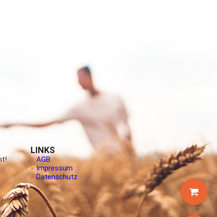
LINKS
ht!
»
AGB
»
Impressum
»
Datenschutz