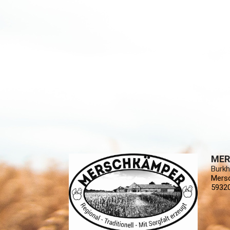
MER
Burkh
Mers
59320